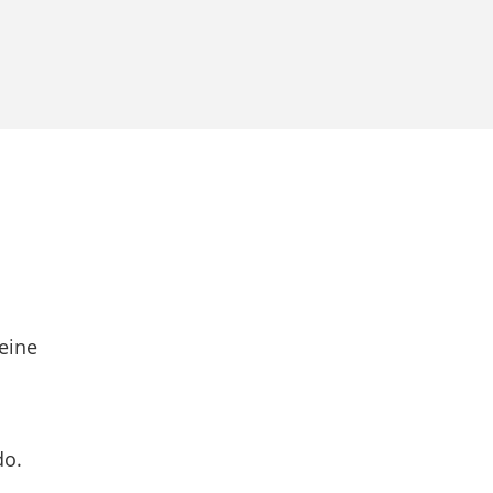
eine
do.