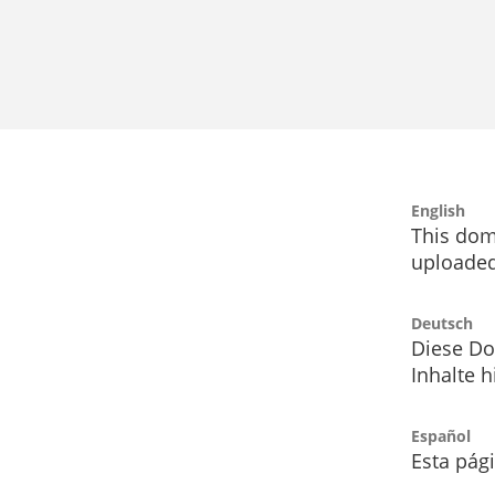
English
This dom
uploaded
Deutsch
Diese Do
Inhalte h
Español
Esta pág